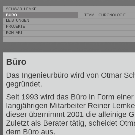
SCHWAB_LEMKE
BÜRO
TEAM
CHRONOLOGIE
LEISTUNGEN
PROJEKTE
KONTAKT
Büro
Das Ingenieurbüro wird von Otmar Sc
gegründet.
Seit 1993 wird das Büro in Form ein
langjährigen Mitarbeiter Reiner Lemke 
dieser übernimmt 2001 die alleinige G
Zuletzt als Berater tätig, scheidet O
dem Büro aus.